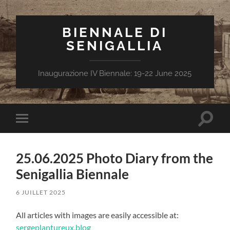
BIENNALE DI
SENIGALLIA
Inaugurazione IV Biennale: 19-22 June 2025
Toggle
Toggle
search
mobile
field
menu
25.06.2025 Photo Diary from the
Senigallia Biennale
6 JUILLET 2025
All articles with images are easily accessible at:
sergeplantureux.blog