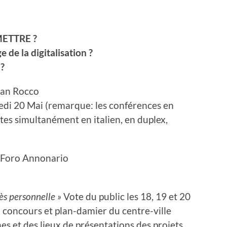
ETTRE ?
ge de la digitalisation ?
 ?
San Rocco
edi 20 Mai (remarque: les conférences en
ites simultanément en italien, en duplex,
, Foro Annonario
rès personnelle »
Vote du public les 18, 19 et 20
 concours et plan-damier du centre-ville
ines et des lieux de présentations des projets