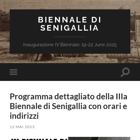
BIENNALE DI
SENIGALLIA
Inaugurazione IV Biennale: 19-22 June 2025
Toggle
Toggle
search
mobile
field
menu
Programma dettagliato della IIIa
Biennale di Senigallia con orari e
indirizzi
12 MAI 2023