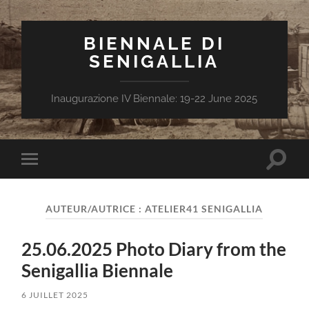
BIENNALE DI
SENIGALLIA
Inaugurazione IV Biennale: 19-22 June 2025
Toggle
Toggle
search
mobile
field
menu
AUTEUR/AUTRICE :
ATELIER41 SENIGALLIA
25.06.2025 Photo Diary from the
Senigallia Biennale
6 JUILLET 2025