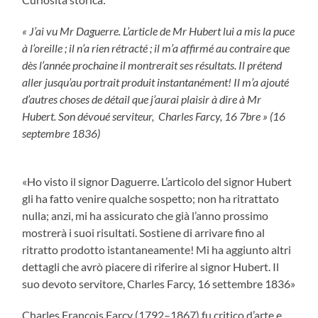
« J’ai vu Mr Daguerre. L’article de Mr Hubert lui a mis la puce
à l’oreille ; il n’a rien rétracté ; il m’a affirmé au contraire que
dès l’année prochaine il montrerait ses résultats. Il prétend
aller jusqu’au portrait produit instantanément! Il m’a ajouté
d’autres choses de détail que j’aurai plaisir à dire à Mr
Hubert. Son dévoué serviteur, Charles Farcy, 16 7bre » (16
septembre 1836)
«Ho visto il signor Daguerre. L’articolo del signor Hubert
gli ha fatto venire qualche sospetto; non ha ritrattato
nulla; anzi, mi ha assicurato che già l’anno prossimo
mostrerà i suoi risultati. Sostiene di arrivare fino al
ritratto prodotto istantaneamente! Mi ha aggiunto altri
dettagli che avrò piacere di riferire al signor Hubert. Il
suo devoto servitore, Charles Farcy, 16 settembre 1836»
Charles François Farcy (1792–1867) fu critico d’arte e