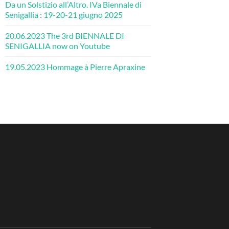
Da un Solstizio all’Altro. IVa Biennale di
Senigallia : 19-20-21 giugno 2025
20.06.2023 The 3rd BIENNALE DI
SENIGALLIA now on Youtube
19.05.2023 Hommage à Pierre Apraxine