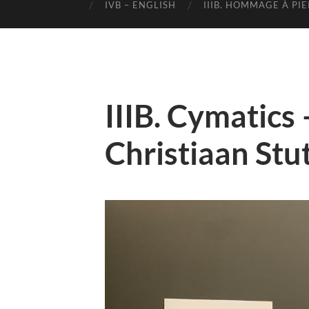
IVB – ENGLISH
IIIB. HOMMAGE À PI
IIIB. Cymatics
Christiaan Stu