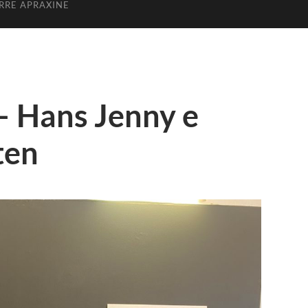
ERRE APRAXINE
 – Hans Jenny e
ten